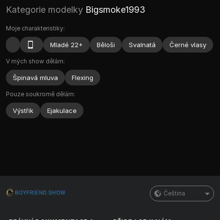
Kategorie modelky
Bigsmoke1993
Moje charakteristiky:
Mladé 22+
Běloši
Svalnatá
Černé vlasy
V mých show dělám:
Špinavá mluva
Flexing
Pouze soukromě dělám:
Výstřik
Ejakulace
Čeština