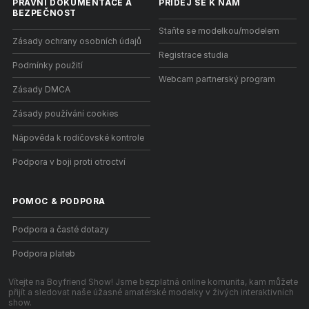
PRÁVNÍ DOKUMENTACE A
PŘIDEJ SE K NÁM
BEZPEČNOST
Staňte se modelkou/modelem
Zásady ochrany osobních údajů
Registrace studia
Podmínky použití
Webcam partnerský program
Zásady DMCA
Zásady používání cookies
Nápověda k rodičovské kontrole
Podpora v boji proti otroctví
POMOC
&
PODPORA
Podpora a časté dotazy
Podpora plateb
Vítejte na Boyfriend Show! Jsme bezplatná online komunita, kam můžete
přijít a sledovat naše úžasné amatérské modelky v živých interaktivních
show.