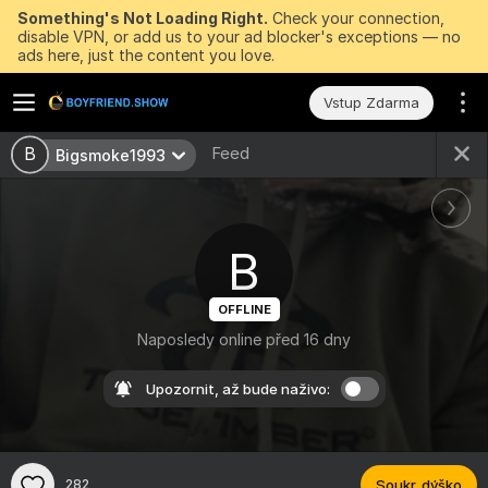
Something's Not Loading Right.
Check your connection,
disable VPN, or add us to your ad blocker's exceptions — no
ads here, just the content you love.
Vstup Zdarma
Feed
B
Bigsmoke1993
B
OFFLINE
Naposledy online před 16 dny
Upozornit, až bude naživo:
282
Soukr. dýško